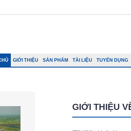
CHỦ
GIỚI THIỆU
SẢN PHẨM
TÀI LIỆU
TUYỂN DỤNG
GIỚI THIỆU V