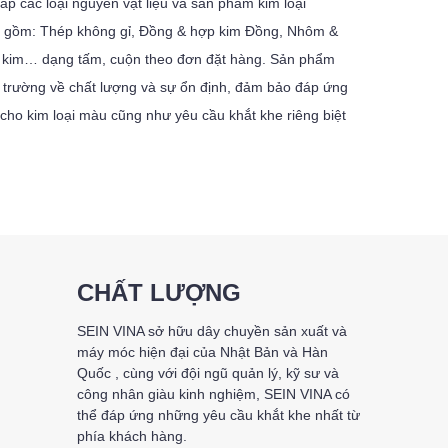
ấp các loại nguyên vật liệu và sản phẩm kim loại
o gồm: Thép không gỉ, Đồng & hợp kim Đồng, Nhôm &
 kim… dạng tấm, cuộn theo đơn đặt hàng. Sản phẩm
ị trường về chất lượng và sự ổn định, đảm bảo đáp ứng
 cho kim loại màu cũng như yêu cầu khắt khe riêng biệt
CHẤT LƯỢNG
SEIN VINA sở hữu dây chuyền sản xuất và
máy móc hiện đại của Nhật Bản và Hàn
Quốc , cùng với đội ngũ quản lý, kỹ sư và
công nhân giàu kinh nghiệm, SEIN VINA có
thể đáp ứng những yêu cầu khắt khe nhất từ
phía khách hàng.