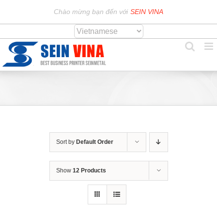
Skip
Chào mừng bạn đến với
SEIN VINA
to
content
Sort by
Default Order
Show
12 Products