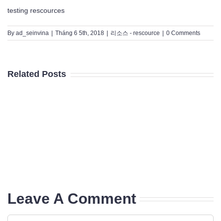
testing rescources
By
ad_seinvina
|
Tháng 6 5th, 2018
|
리소스 - rescource
|
0 Comments
Related Posts
testing
testing
rescources
rescources
3
Leave A Comment
Comment