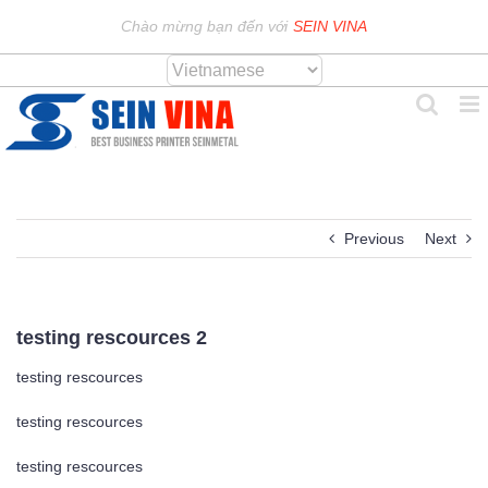
Skip
Chào mừng bạn đến với
SEIN VINA
to
content
Previous
Next
testing rescources 2
testing rescources
testing rescources
testing rescources